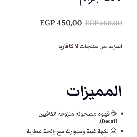
ا
ا
EGP
450,00
EGP
550,00
ل
ل
المزيد من منتجات
لا كافاريا
س
س
ع
ع
المميزات
ر
ر
☕ قهوة مطحونة منزوعة الكافيين
ا
ا
(Decaf).
🌰 نكهة غنية ومتوازنة مع رائحة عطرية