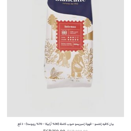
و
و
:
:
E
E
G
G
P
P
7
7
2
3
0
0
,
,
0
0
0
0
.
.
بيان كافيه إنتنسو – قهوة إسبريسو حبوب كاملة (30% أرابيكا – 70% روبوستا) – 1 كغ
ا
ا