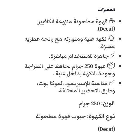
و
المميزات
,
,
ن
☕ قهوة مطحونة منزوعة الكافيين
ة
(Decaf).
–
0
0
ع
🌰 نكهة غنية ومتوازنة مع رائحة عطرية
ل
مميزة.
ب
0
0
⚡ جاهزة للاستخدام مباشرة.
ة
📦 عبوة 250 جرام تحافظ على الطزاجة
2
.
.
وجودة النكهة بداخل علبة .
5
0
✅ مناسبة للإسبريسو، الموكا بوت،
ج
وطرق التحضير المختلفة.
ر
ا
الوزن:
250 جرام
م
نوع القهوة:
حبوب قهوة مطحونة
(Decaf)