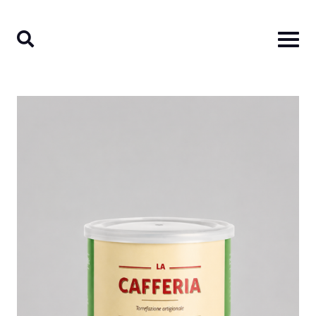
Ski
t
conten