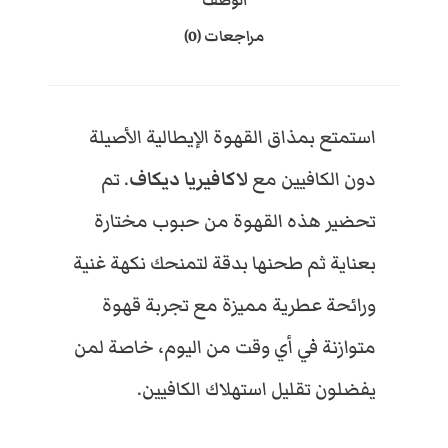
الوصف
ر
مراجعات (0)
ي
E
E
ا
د
ي
G
G
ك
استمتع بمذاق القهوة الإيطالية الأصيلة
ا
P
P
دون الكافيين مع
لاكافيريا ديكاف
. تم
ف
ح
تحضير هذه القهوة من حبوب مختارة
ب
و
بعناية ثم طحنها بدقة لتمنحك نكهة غنية
ب
4
5
ق
ورائحة عطرية مميزة مع تجربة قهوة
ه
متوازنة في أي وقت من اليوم، خاصة لمن
و
5
5
ة
يفضلون تقليل استهلاك الكافيين.
م
ط
0
0
ح