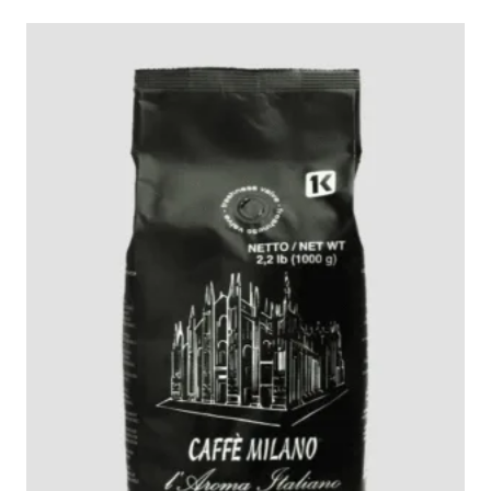
ر
ر
ا
ا
ل
ل
أ
ح
ص
ا
ل
ل
ي
ي
ه
ه
و
و
:
:
E
E
G
G
P
P
8
9
9
9
0
0
,
,
0
0