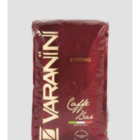
ل
ل
أ
ح
ص
ا
ل
ل
ي
ي
ه
ه
و
و
:
:
E
E
G
G
P
P
1
1
.
.
0
2
7
5
0
0
,
,