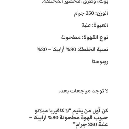
بوت، وطرق التحضير المختلفة.
ل
ب
الوزن:
250 جرام
ة
العبوة:
علبة
2
5
نوع القهوة:
مطحونة
0
ج
نسبة الخلطة:
80% أرابيكا – 20%
ر
ا
روبوستا
م
لا توجد مراجعات بعد.
كن أول من يقيم “لا كافيريا ميلانو
حبوب قهوة مطحونة 80% ارابيكا –
علبة 250 جرام”