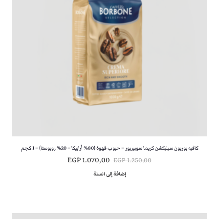
ي
ي
ه
ه
و
و
:
:
E
E
G
G
P
P
8
9
0
5
0
0
,
,
0
0
كافيه بوربون سيليكشن كريما سوبيريور – حبوب قهوة (80% أرابيكا – 20% روبوستا) – 1 كجم
0
0
ا
ا
EGP
1.070,00
EGP
1.250,00
.
.
ل
ل
إضافة إلى السلة
س
س
ع
ع
ر
ر
ا
ا