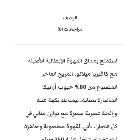
ف
ي
E
E
الوصف
ر
مراجعات (0)
ي
G
G
ا
م
ي
P
P
ل
استمتع بمذاق القهوة الإيطالية الأصيلة
ا
مع
كافيريا ميلانو
، المزيج الفاخر
ن
و
المصنوع من
80% حبوب أرابيكا
ح
4
5
ب
المختارة بعناية، ليمنحك نكهة غنية
و
ب
ورائحة عطرية مميزة مع توازن مثالي في
5
5
ق
كل فنجان. تأتي القهوة مطحونة وجاهزة
ه
0
0
و
للاستخدام داخل
علبة 250 جرام