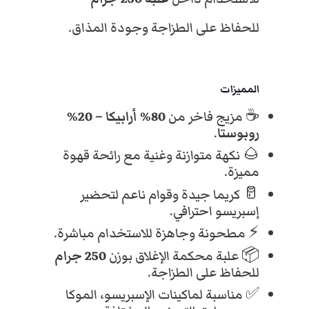
ة
م
للحفاظ على الطزاجة وجودة المذاق.
,
,
ط
ح
و
0
0
ن
المميزات
ة
☕ مزيج فاخر من
80% أرابيكا – 20%
0
0
8
روبوستا
.
0
%
🌰 نكهة متوازنة وغنية مع رائحة قهوة
.
.
ا
مميزة.
ر
🥛 كريما جيدة وقوام ناعم لتحضير
ا
إسبريسو احترافي.
ب
⚡ مطحونة وجاهزة للاستخدام مباشرة.
ي
ك
📦 علبة محكمة الإغلاق بوزن
250 جرام
ا
للحفاظ على الطزاجة.
–
✅ مناسبة لماكينات الإسبريسو، الموكا
ع