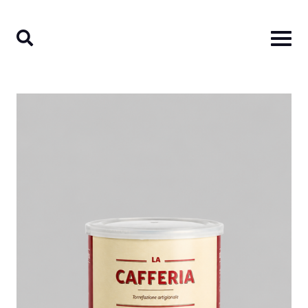
Ski
t
conten