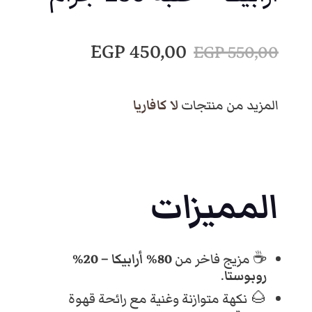
ا
ا
EGP
450,00
EGP
550,00
ل
ل
المزيد من منتجات
لا كافاريا
س
س
ع
ع
المميزات
ر
ر
☕ مزيج فاخر من
80% أرابيكا – 20%
ا
ا
روبوستا
.
🌰 نكهة متوازنة وغنية مع رائحة قهوة