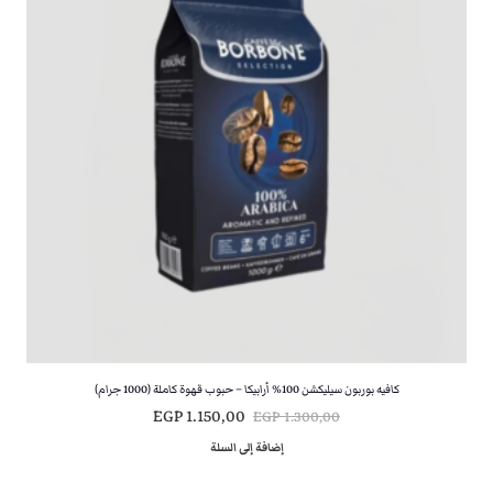
ص
ا
ل
ل
ي
ي
ه
ه
و
و
:
:
E
E
G
G
P
P
4
6
5
0
0
0
,
,
0
0
كافيه بوربون سيليكشن 100% أرابيكا – حبوب قهوة كاملة (1000 جرام)
0
0
ا
ا
EGP
1.150,00
EGP
1.300,00
.
.
ل
ل
إضافة إلى السلة
س
س