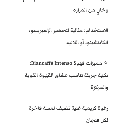
-
وخالٍ من المرارة
7
0
%
الاستخدام: مثالية لتحضير الإسبريسو،
ر
و
الكابتشينو، أو اللاتيه
ب
و
س
⭐ مميزات قهوة Biancaffè Intenso:
ت
ا
نكهة جريئة تناسب عشاق القهوة القوية
)
والمركزة
–
1
ك
رغوة كريمية غنية تضيف لمسة فاخرة
غ
لكل فنجان