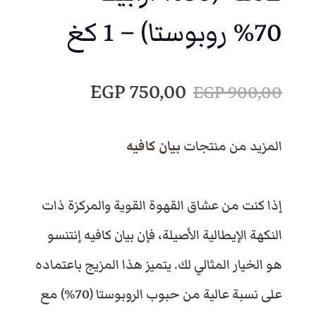
70% روبوستا) – 1 كغ
ا
ا
EGP
750,00
EGP
900,00
ل
ل
المزيد من منتجات
بيان كافيه
س
س
إذا كنت من عشاق القهوة القوية والمركزة ذات
ع
ع
النكهة الإيطالية الأصيلة، فإن بيان كافيه إنتنسو
ر
ر
هو الخيار المثالي لك. يتميز هذا المزيج باعتماده
على نسبة عالية من حبوب الروبوستا (70%) مع
ا
ا