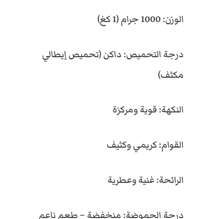
ب
و
0
0
الوزن: 1000 جرام (1 كغ)
ب
ك
,
,
ا
درجة التحميص: داكن (تحميص إيطالي
م
ل
مكثف)
0
0
ة
(
3
النكهة: قوية ومركزة
0
0
0
%
.
.
القوام: كريمي وكثيف
أ
ر
ا
الرائحة: غنية وعطرية
ب
ي
ك
درجة الحموضة: منخفضة – طعم ناعم
ا