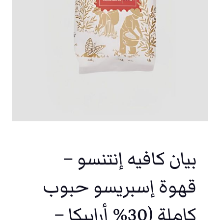
بيان كافيه إنتنسو –
قهوة إسبريسو حبوب
كاملة (30% أرابيكا –