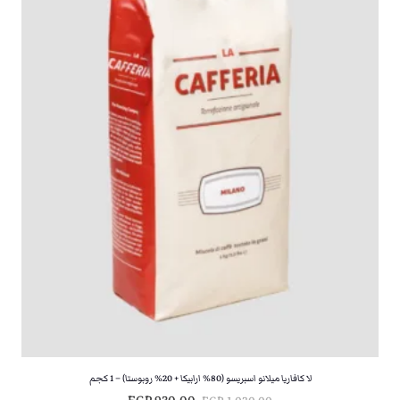
لا كافاريا ميلانو اسبريسو (80% ارابيكا + 20% روبوستا) – 1 كجم
ا
ا