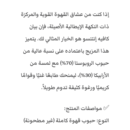
ن
:
:
ت
إذا كنت من عشاق القهوة القوية والمركزة
ن
ذات النكهة الإيطالية الأصيلة، فإن بيان
س
E
E
و
كافيه إنتنسو هو الخيار المثالي لك. يتميز
–
ق
G
G
هذا المزيج باعتماده على نسبة عالية من
ه
و
حبوب الروبوستا (70%) مع لمسة من
P
P
ة
الأرابيكا (30%)، ليمنحك طابعًا غنيًا وقوامًا
إ
س
كريميًا ورغوة كثيفة تدوم طويلاً.
ب
ر
ي
9
7
✅ مواصفات المنتج:
س
و
النوع: حبوب قهوة كاملة (غير مطحونة)
5
0
ح