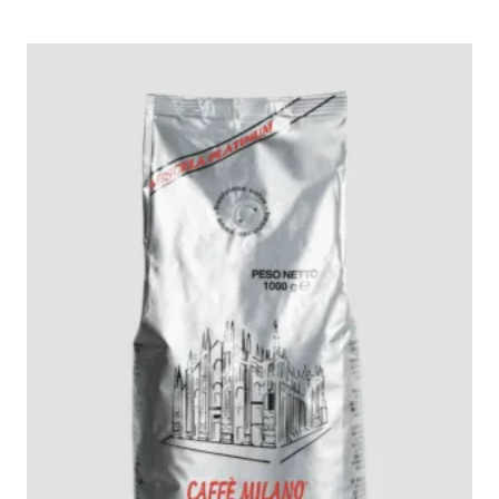
ع
ع
ر
ر
ا
ا
ل
ل
أ
ح
ص
ا
ل
ل
ي
ي
ه
ه
و
و
:
:
E
E
G
G
P
P
1
1
.
.
1
3
5
0