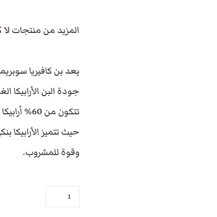
ل
المزيد من منتجات
لا ك
س
يعد بن كافيريا سوبريم
ع
جودة البن الأرابيكا الغن
ر
حيث تتميز الأرابيكا بن
ا
وقوة للمشروب.
ل
ك
أ
م
ي