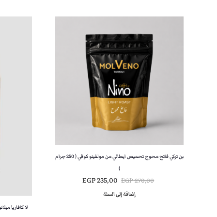
بن تركي فاتح محوج تحميص ايطالي من مولفينو كوفي ( 250 جرام
)
ا
ا
EGP
235,00
EGP
270,00
ل
ل
إضافة إلى السلة
س
س
لا كافاريا ميلانو اسبريسو (80% اراب
ع
ع