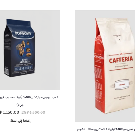
جرام)
ا
P
1.150,00
EGP
1.300,00
ل
إضافة إلى السلة
س
يكا + 20% روبوستا) – 1 كجم
ع