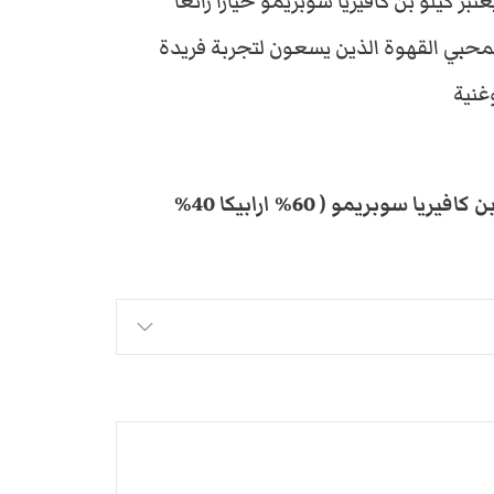
ُعتبر كيلو بن كافيريا سوبريمو خيارا رائعا
G
محبي القهوة الذين يسعون لتجربة فريدة
غنية
P
كن أول من يقيم “كيلو بن كافيريا سوبريمو ( 60% ارابيكا 40%
9
1
0
,