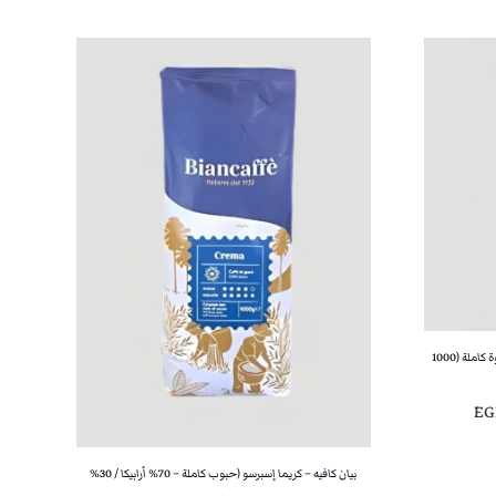
كافيه بوربون سيليكشن 100% أرابيكا – حبوب قهوة كاملة (1000
ا
EG
ل
س
بيان كافيه – كريما إسبرسو (حبوب كاملة – 70% أرابيكا / 30%
ع