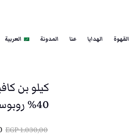
القهوة
الهدايا
عنا
المدونة
العربية
40% روبوستا )
ا
0
EGP
1.030,00