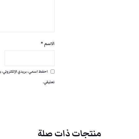
ب
0
و
س
,
ت
ا
)
الاسم
*
0
0
احفظ اسمي، بريدي الإلكتروني، وا
تعليقي.
.
منتجات ذات صلة