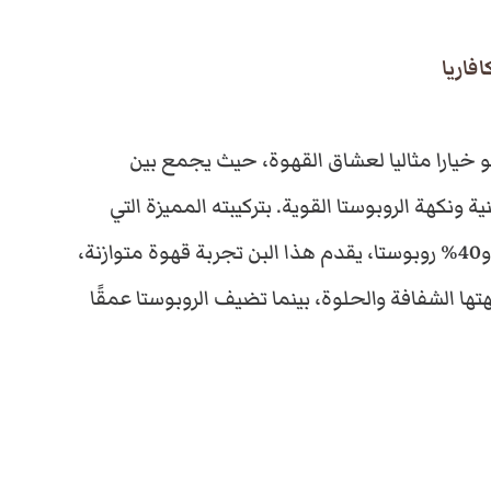
ل
افاريا
س
و خيارا مثاليا لعشاق القهوة، حيث يجمع بين
ع
ية ونكهة الروبوستا القوية. بتركيبته المميزة التي
ر
تتكون من 60% أرابيكا و40% روبوستا، يقدم هذا البن تجربة قهوة متوازنة،
كهتها الشفافة والحلوة، بينما تضيف الروبوستا عمقًا
ا
ل
ح