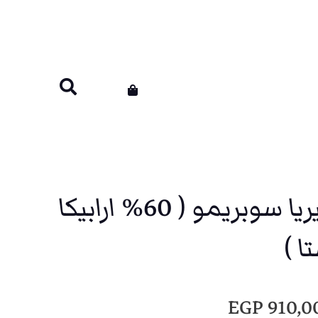
كيلو بن كافيريا سوبريمو ( 60% ارابيكا
ا
EGP
910,0