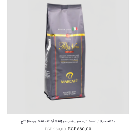
ماركافيه بيرلا نيرا سبيشيال – حبوب إسبريسو (80% أرابيكا – 20% روبوستا) 1 كغ
O
C
EGP
880,00
EGP
980,00
r
u